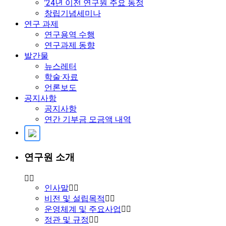
’24년 이전 연구원 주요 동정
창립기념세미나
연구 과제
연구용역 수행
연구과제 동향
발간물
뉴스레터
학술·자료
언론보도
공지사항
공지사항
연간 기부금 모금액 내역
연구원 소개
인사말
비전 및 설립목적
운영체계 및 주요사업
정관 및 규정