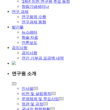
’24년 이전 연구원 주요 동정
창립기념세미나
연구 과제
연구용역 수행
연구과제 동향
발간물
뉴스레터
학술·자료
언론보도
공지사항
공지사항
연간 기부금 모금액 내역
연구원 소개
인사말
비전 및 설립목적
운영체계 및 주요사업
정관 및 규정
국내외 협력현황