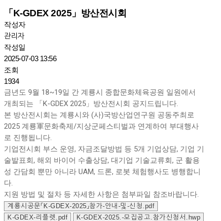
「K-GDEX 2025」방산전시회
작성자
관리자
작성일
2025-07-03 13:56
조회
1934
금년도 9월 18~19일 간 계룡시 종합문화체육공원 일원에서
개최되는 「K-GDEX 2025」방산전시회 공지드립니다.
본 방산전시회는 계룡시와 (사)국방산업연구원 공동주최로
2025 계룡軍문화축제/지상군페스티벌과 연계하여 부대행사
로 진행됩니다.
기업전시회 부스 운영, 자금조달방법 등 5개 기업상담, 기업 기
술발표회, 해외 바이어 수출상담, 대기업 기술교류회, 군 활용
성 간담회 뿐만 아니라 UAM, 드론, 로봇 체험행사도 병행합니
다.
지원 방법 및 절차 등 자세한 사항은 첨부파일 참조바랍니다.
계룡시공문「K-GDEX-2025」참가-안내-및-신청.pdf
K-GDEX-리플렛.pdf
K-GDEX-2025.-모집공고.참가신청서.hwp