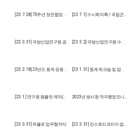
[23. 7. 28] 70주년 정전협정 기
[23. 7. 1] 수시회의록 / 국립군
념 공동 학술세미나
사박물관 건립방향 및 개념
[23. 3. 31] 국방산업연구원 공
[23. 3. 2] 국방산업연구원 수시
동세미나
회의록
[23. 2. 18] 23년도 동계 공동 학
[23. 1. 31] 동계 워크숍 및 업무
술 세미나
협약식
[23. 1.] 연구원 팜플릿 제작(초
2023년 방사청 적극행정모니
안)
터링단 선정
[23. 3. 31] 위플로 업무협약식
[23. 3. 31] 진스토리코리아 업
무협약식